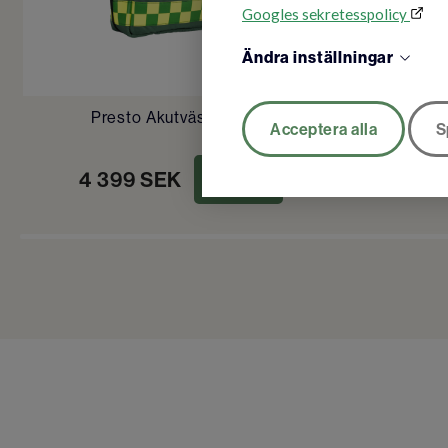
Googles sekretesspolicy
Ändra inställningar
Presto Akutväska Large
Pres
Acceptera alla
S
4 399
SEK
3 6
KÖP