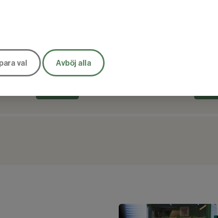
to Akutväska Medium
Presto Akutväska Ko
para val
Avböj alla
20
SEK
1 934
SEK
KÖP
K