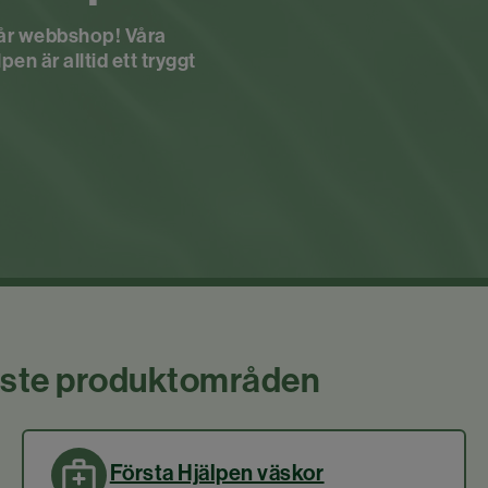
 vår webbshop! Våra
n är alltid ett tryggt
raste produktområden
Första Hjälpen väskor