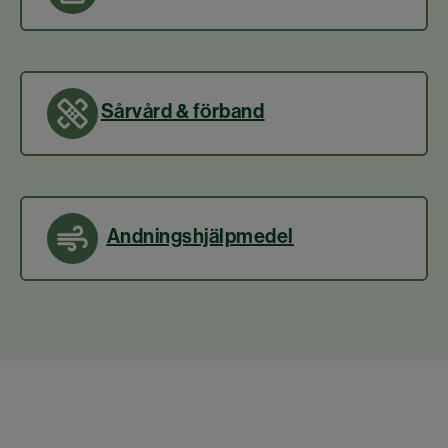
Sårvård & förband
Andningshjälpmedel