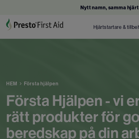
Nytt namn, samma hjärt
Hjärtstartare & tillbe
HEM
Första hjälpen
Första Hjälpen - vi e
rätt produkter för g
beredskap på din ar