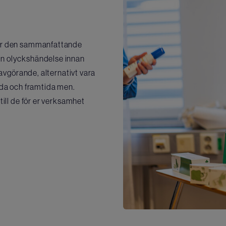
nder den sammanfattande
en olyckshändelse innan
savgörande, alternativt vara
kada och framtida men.
till de för er verksamhet