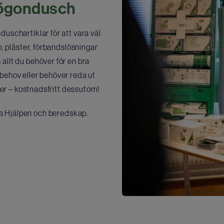
h ögondusch
uschartiklar för att vara väl
p, plåster, förbandslösningar
allt du behöver för en bra
behov eller behöver reda ut
t er – kostnadsfritt dessutom!
ta Hjälpen och beredskap.