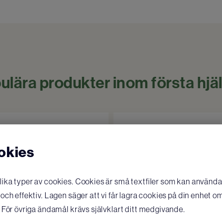
ulära produkter inom första hjä
okies
ka typer av cookies. Cookies är små textfiler som kan användas
ch effektiv. Lagen säger att vi får lagra cookies på din enhet o
 För övriga ändamål krävs självklart ditt medgivande.