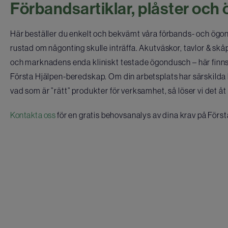
Förbandsartiklar, plåster oc
Här beställer du enkelt och bekvämt våra förbands- och ögond
rustad om någonting skulle inträffa. Akutväskor, tavlor & skå
och marknadens enda kliniskt testade ögondusch – här finns 
Första Hjälpen-beredskap. Om din arbetsplats har särskilda 
vad som är ”rätt” produkter för verksamhet, så löser vi det å
Kontakta oss
för en gratis behovsanalys av dina krav på Förs