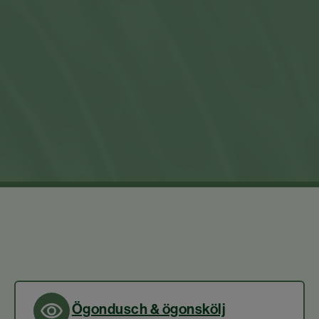
Ögondusch & ögonskölj