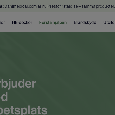
a!
Dahlmedical.com är nu Prestofirstaid.se – samma produkter,
hör
Hlr-dockor
Första hjälpen
Brandskydd
Utbild
rbjuder
od
betsplats