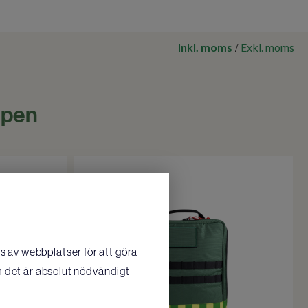
Inkl. moms
Exkl. moms
/
lpen
 av webbplatser för att göra
m det är absolut nödvändigt