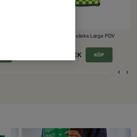
mpakt
Presto Akutväska Large PDV
9 329
SEK
ÖP
KÖP