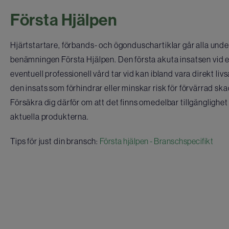
Första Hjälpen
Hjärtstartare, förbands- och ögonduschartiklar går alla u
benämningen Första Hjälpen. Den första akuta insatsen vid 
eventuell professionell vård tar vid kan ibland vara direkt liv
den insats som förhindrar eller minskar risk för förvärrad s
Försäkra dig därför om att det finns omedelbar tillgänglighet 
aktuella produkterna.
Tips för just din bransch:
Första hjälpen - Branschspecifikt