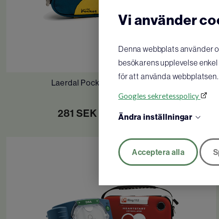
Vi använder co
Denna webbplats använder oli
besökarens upplevelse enkel o
för att använda webbplatsen.
Laerdal Pocketmask, mjuk väska
Googles sekretesspolicy
281
SEK
/ st
KÖP
Ändra inställningar
Acceptera alla
S