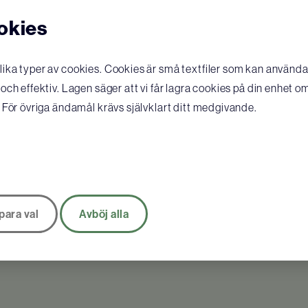
okies
ka typer av cookies. Cookies är små textfiler som kan användas
ch effektiv. Lagen säger att vi får lagra cookies på din enhet o
 För övriga ändamål krävs självklart ditt medgivande.
Laerdal Pocketmask Barn
213
SEK
/ st
KÖP
para val
Avböj alla