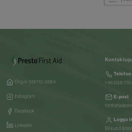
Kontaktup
Telefon
Org nr.556112-0584
+46 (0)8-715
Instagram
E-post
forstahjalpe
Facebook
Logga i
Linkedin
Bli kund & bö