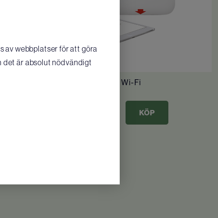
 av webbplatser för att göra
m det är absolut nödvändigt
Lifepak CR2 Wi-Fi
37 375
SEK
/ st
KÖP