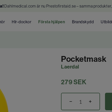
a!
Dahlmedical.com är nu Prestofirstaid.se – samma produkter,
hör
Hlr-dockor
Första hjälpen
Brandskydd
Utbild
Pocketmask
Laerdal
279
SEK