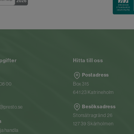
pgifter
Hitta till oss
Postadress
 08 00
Box 315
641 23 Katrineholm
Besöksadress
n@presto.se
Storsätragränd 26
n
127 39 Skärholmen
rja handla