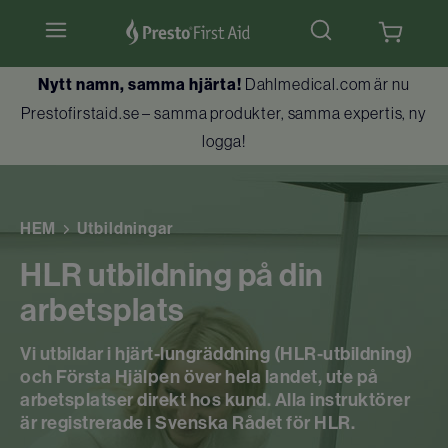
Nytt namn, samma hjärta!
Dahlmedical.com är nu
Hjärtstartare & tillbehör
Prestofirstaid.se – samma produkter, samma expertis, ny
logga!
Hlr-dockor
Första hjälpen
HEM
Utbildningar
Brandskydd
HLR utbildning på din
arbetsplats
Utbildningar
Vi utbildar i hjärt-lungräddning (HLR-utbildning)
Kundtjänst
och Första Hjälpen över hela landet, ute på
arbetsplatser direkt hos kund. Alla instruktörer
är registrerade i Svenska Rådet för HLR.