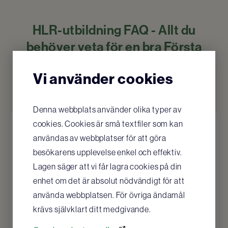
HLR-utbildning FAQ - Allt du
behöver veta för en bra Första
Hjälpen-beredskap gällande HLR-
Vi använder cookies
utbildningar
Denna webbplats använder olika typer av
cookies. Cookies är små textfiler som kan
Är det krav på HLR-
användas av webbplatser för att göra
utbildning när man skaffar
besökarens upplevelse enkel och effektiv.
hjärtstartare?
Lagen säger att vi får lagra cookies på din
enhet om det är absolut nödvändigt för att
Både ja och nej. JA om ni vill följa
använda webbplatsen. För övriga ändamål
Arbetsmiljöverkets riktlinjer, HLR-rådets
krävs självklart ditt medgivande.
riktlinjer och Svensk Standard. NEJ om ni t