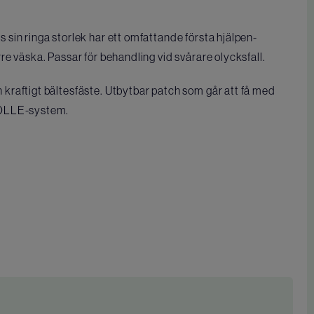
sin ringa storlek har ett omfattande första hjälpen-
re väska. Passar för behandling vid svårare olycksfall.
raftigt bältesfäste. Utbytbar patch som går att få med
MOLLE-system.