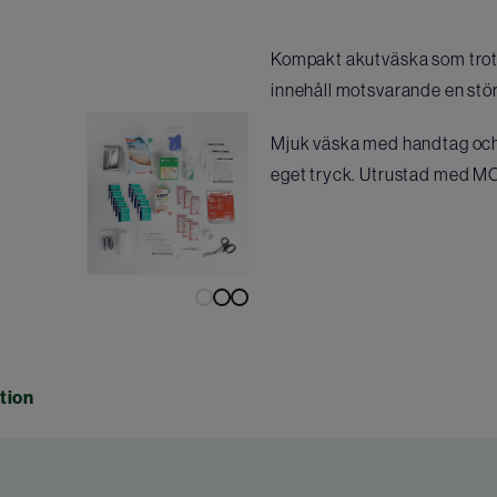
Kompakt akutväska som trots 
innehåll motsvarande en stör
Mjuk väska med handtag och k
eget tryck. Utrustad med 
tion