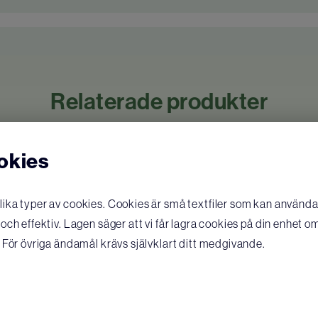
Relaterade produkter
okies
ka typer av cookies. Cookies är små textfiler som kan användas
ch effektiv. Lagen säger att vi får lagra cookies på din enhet o
 För övriga ändamål krävs självklart ditt medgivande.