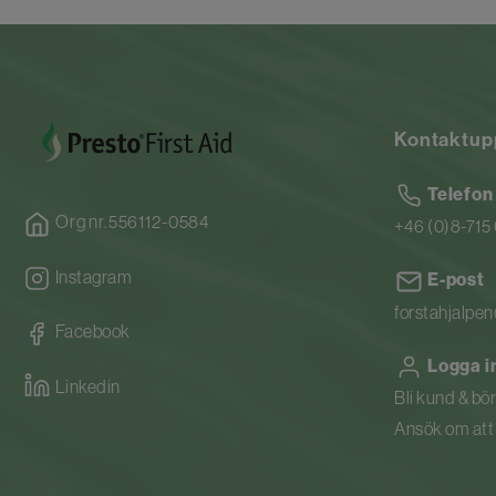
Kontaktup
Telefon
Org nr.556112-0584
+46 (0)8-715
Instagram
E-post
forstahjalpe
Facebook
Logga i
Linkedin
Bli kund & bö
Ansök om att b