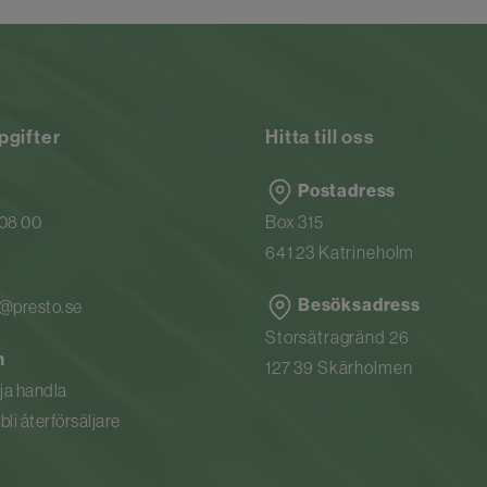
pgifter
Hitta till oss
Postadress
 08 00
Box 315
641 23 Katrineholm
Besöksadress
n@presto.se
Storsätragränd 26
n
127 39 Skärholmen
rja handla
li återförsäljare