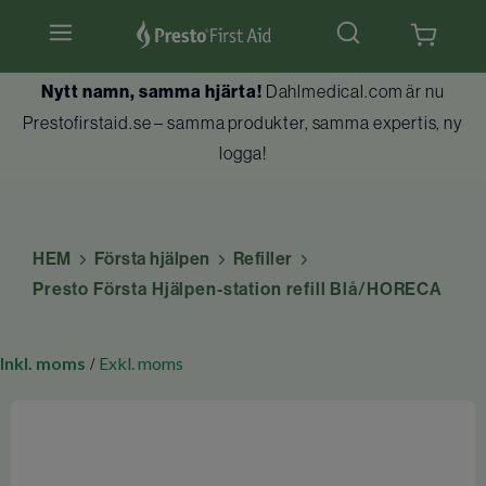
Hjärtstartare & tillbehör
Nytt namn, samma hjärta!
Dahlmedical.com är nu
Prestofirstaid.se – samma produkter, samma expertis, ny
Hlr-dockor
logga!
Första hjälpen
Brandskydd
HEM
Första hjälpen
Refiller
Presto Första Hjälpen-station refill Blå/HORECA
Utbildningar
Inkl. moms
Exkl. moms
/
Kundtjänst