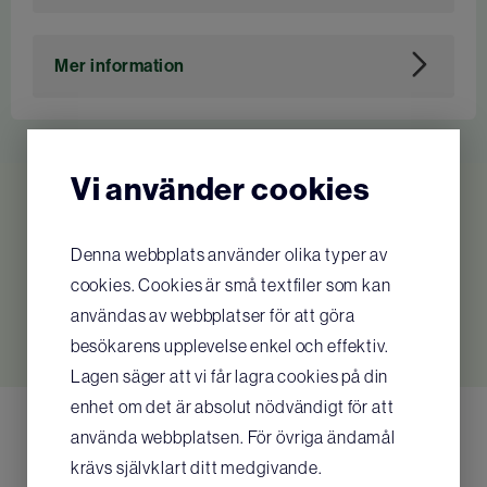
Art. nr
114094
Mer information
Innehåll:
• Stoppa blödning (kit) - 1 x stort traumaförband
Vi använder cookies
(ca 15x18cm), 2 par handskar (stl L), 2 x elastisk
binda (ca 10cmx4m), 1 x sax (15cm)
Relaterade produkter
• Behandling av Stora sår (Kit) 1 x stort
Denna webbplats använder olika typer av
traumaförband (ca 28x20cm), 2 x Kompress
cookies. Cookies är små textfiler som kan
Inga relaterade produkter hittades
(10x10cm & 5x5cm), 1 x elastisk binda (ca
användas av webbplatser för att göra
10cmx4m)
besökarens upplevelse enkel och effektiv.
• Behandling av Små sår (Kit) 1 x fingerförband, 1
Lagen säger att vi får lagra cookies på din
x Kompress (5x5cm), 1 x Suturtejp, 1 x Kirurgtejp
enhet om det är absolut nödvändigt för att
(2,5cmx5m)
använda webbplatsen. För övriga ändamål
• Behandling av Brännskador (Kit) 2 x 3,5g
krävs självklart ditt medgivande.