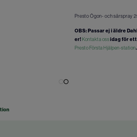
Presto Ögon- och sårspray 25
OBS: Passar ej i äldre Dah
er!
Kontakta oss
idag för et
Presto Första Hjälpen-station
tion