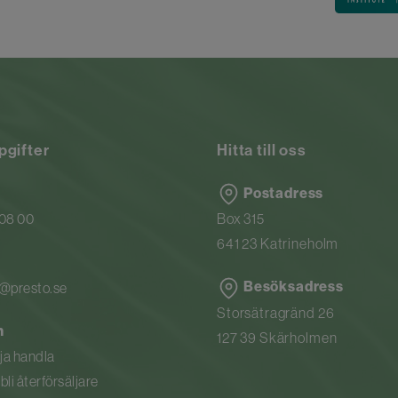
pgifter
Hitta till oss
Postadress
 08 00
Box 315
641 23 Katrineholm
Besöksadress
n@presto.se
Storsätragränd 26
n
127 39 Skärholmen
rja handla
li återförsäljare