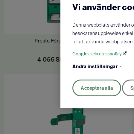
Vi använder co
Denna webbplats använder oli
besökarens upplevelse enkel o
Presto Första Hjälpen-station
för att använda webbplatsen.
Googles sekretesspolicy
4 056
SEK
KÖP
Ändra inställningar
Acceptera alla
S