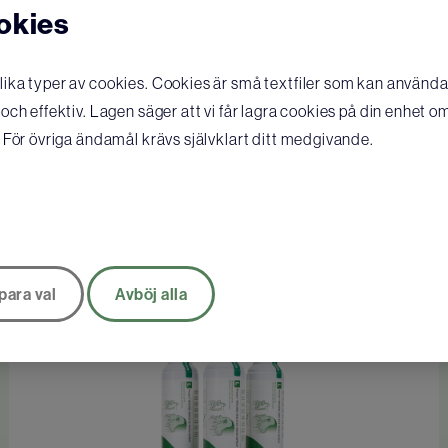
okies
ka typer av cookies. Cookies är små textfiler som kan användas
ch effektiv. Lagen säger att vi får lagra cookies på din enhet o
Presto Ögon- och sårspray 50 ml
 För övriga ändamål krävs självklart ditt medgivande.
169
SEK
KÖP
para val
Avböj alla