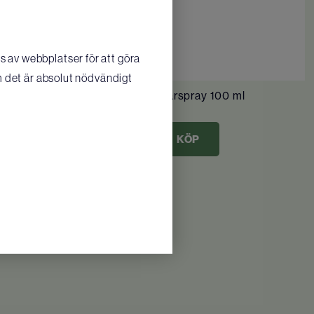
 av webbplatser för att göra
m det är absolut nödvändigt
Presto Ögon- och sårspray 100 ml
244
SEK
KÖP