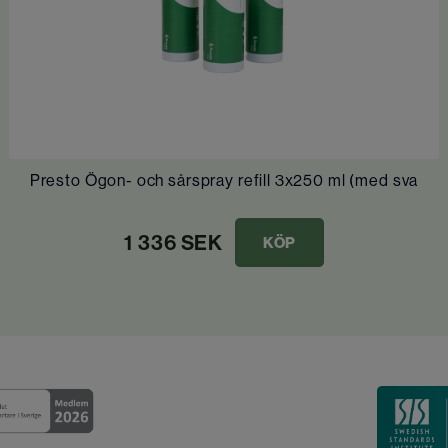
Presto Ögon- och sårspray refill 3x250 ml (med sva
1 336
SEK
KÖP