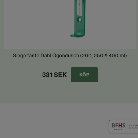
Singelfäste Dahl Ögondusch (200, 250 & 400 ml)
331
SEK
KÖP