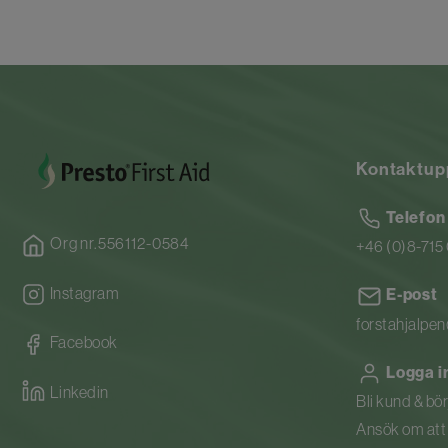
Kontaktup
Telefon
Org nr.556112-0584
+46 (0)8-715
Instagram
E-post
forstahjalpe
Facebook
Logga i
Linkedin
Bli kund & bö
Ansök om att b