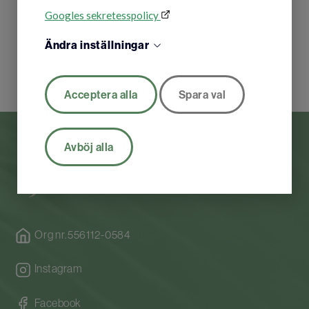
Googles sekretesspolicy
Ändra inställningar
Acceptera alla
Spara val
Avböj alla
Org nr.556112-0584
Instagram
Facebook