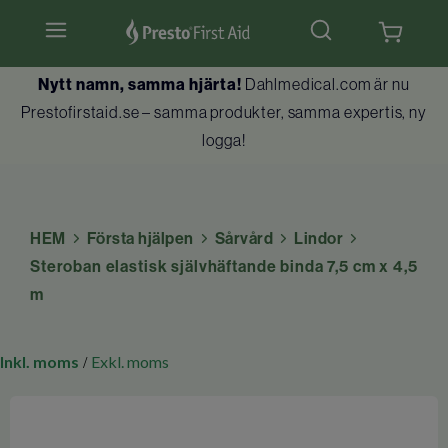
Nytt namn, samma hjärta!
Dahlmedical.com är nu
Hjärtstartare & tillbehör
Prestofirstaid.se – samma produkter, samma expertis, ny
logga!
Hlr-dockor
Första hjälpen
HEM
Första hjälpen
Sårvård
Lindor
Brandskydd
Steroban elastisk självhäftande binda 7,5 cm x 4,5
m
Utbildningar
Kundtjänst
Inkl. moms
Exkl. moms
/