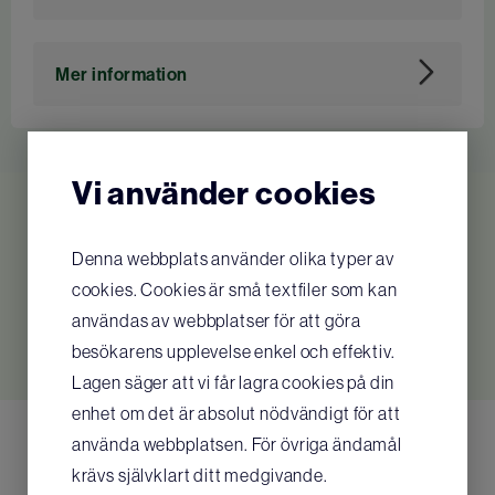
Art. nr
113607
Mer information
Tidigare artikelnummer för Dahl: 9011350
Vi förbehåller oss rätten till tekniska
Vi använder cookies
ändringar utan förvarning.
Relaterade produkter
Denna webbplats använder olika typer av
cookies. Cookies är små textfiler som kan
Inga relaterade produkter hittades
användas av webbplatser för att göra
besökarens upplevelse enkel och effektiv.
Lagen säger att vi får lagra cookies på din
enhet om det är absolut nödvändigt för att
använda webbplatsen. För övriga ändamål
krävs självklart ditt medgivande.