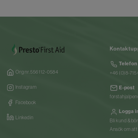
Kontaktup
Telefon
Org nr.556112-0584
+46 (0)8-715
Instagram
E-post
forstahjalpe
Facebook
Logga i
Linkedin
Bli kund & bö
Ansök om att b