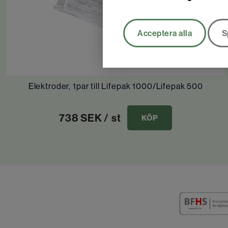
Acceptera alla
S
Elektroder, 1par till Lifepak 1000/Lifepak 500
738
SEK
/ st
KÖP