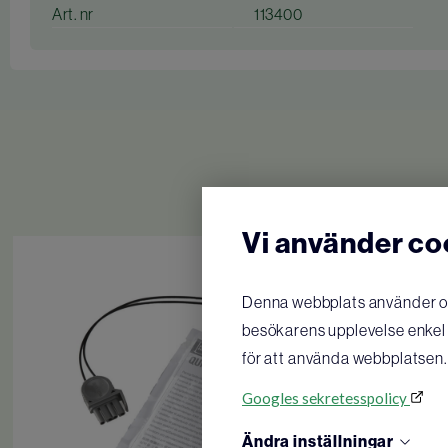
Art. nr
113400
Vi använder co
Denna webbplats använder oli
besökarens upplevelse enkel o
för att använda webbplatsen.
Googles sekretesspolicy
Ändra inställningar