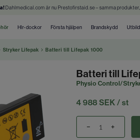
a!
Dahlmedical.com är nu Prestofirstaid.se – samma produkter,
ehör
Hlr-dockor
Första hjälpen
Brandskydd
Utbil
Stryker Lifepak
Batteri till Lifepak 1000
Batteri till Li
Physio Control/Stryk
4 988
SEK
/ st