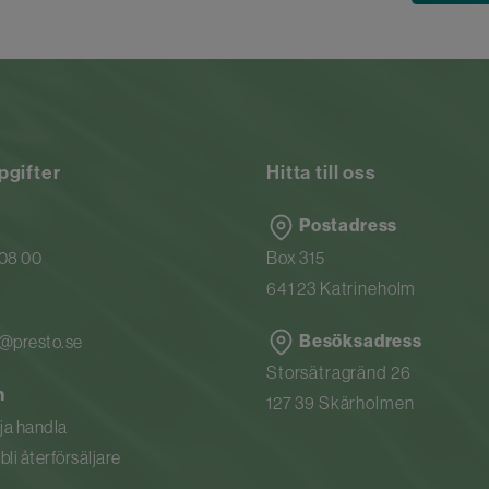
pgifter
Hitta till oss
Postadress
 08 00
Box 315
641 23 Katrineholm
Besöksadress
n@presto.se
Storsätragränd 26
n
127 39 Skärholmen
rja handla
li återförsäljare