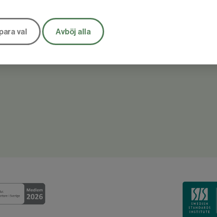
para val
Avböj alla