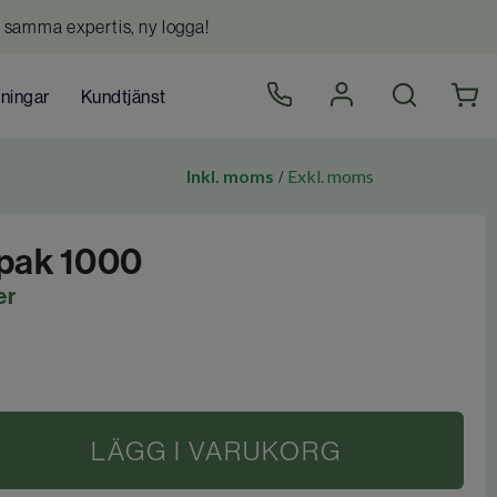
 samma expertis, ny logga!
dningar
Kundtjänst
Inkl. moms
Exkl. moms
/
fepak 1000
er
LÄGG I VARUKORG