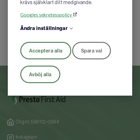
krävs självklart ditt medgivande.
Googles sekretesspolicy
Ändra inställningar
Acceptera alla
Spara val
Avböj alla
Org nr.556112-0584
Instagram