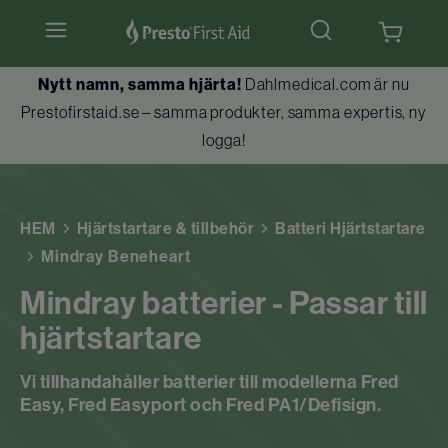
Nytt namn, samma hjärta!
Dahlmedical.com är nu
Hjärtstartare & tillbehör
Prestofirstaid.se – samma produkter, samma expertis, ny
logga!
Hlr-dockor
Första hjälpen
HEM
Hjärtstartare & tillbehör
Batteri Hjärtstartare
Brandskydd
Mindray Beneheart
Mindray batterier - Passar till
Utbildningar
hjärtstartare
Kundtjänst
Vi tillhandahåller batterier till modellerna Fred
Easy, Fred Easyport och Fred PA1/Defisign.