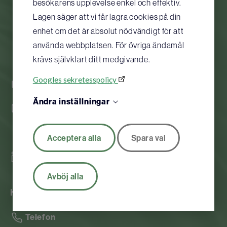
besökarens upplevelse enkel och effektiv.
Lagen säger att vi får lagra cookies på din
enhet om det är absolut nödvändigt för att
använda webbplatsen. För övriga ändamål
krävs självklart ditt medgivande.
Googles sekretesspolicy
Org nr.556112-0584
Ändra inställningar
Instagram
Facebook
Acceptera alla
Spara val
Linkedin
Avböj alla
Kontaktuppgifter
Telefon