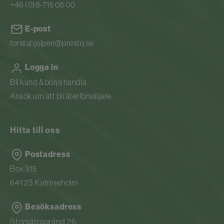
+46 (0)8-715 08 00
E-post
forstahjalpen@presto.se
Logga in
Bli kund & börja handla
Ansök om att bli återförsäljare
Hitta till oss
Postadress
Box 315
641 23 Katrineholm
Besöksadress
Storsätragränd 26