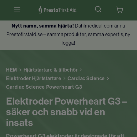
Nytt namn, samma hjärta!
Dahlmedical.com är nu
Hjärtstartare & tillbehör
Prestofirstaid.se – samma produkter, samma expertis, ny
logga!
Hlr-dockor
Första hjälpen
HEM
Hjärtstartare & tillbehör
Brandskydd
Elektroder Hjärtstartare
Cardiac Science
Cardiac Science Powerheart G3
Utbildningar
Elektroder Powerheart G3 –
Kundtjänst
säker och snabb vid en
insats
Powerheart G3 elektroder är designade för att