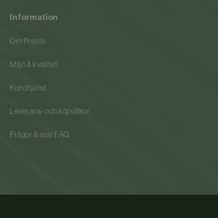
Information
Om Presto
Miljö & kvalitet
Kundtjänst
Leverans- och köpvillkor
Frågor & svar FAQ