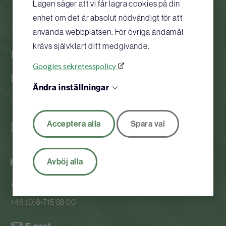
Lagen säger att vi får lagra cookies på din
enhet om det är absolut nödvändigt för att
använda webbplatsen. För övriga ändamål
krävs självklart ditt medgivande.
Org nr.556112-0584
Googles sekretesspolicy
Instagram
Ändra inställningar
Facebook
Acceptera alla
Spara val
Linkedin
Avböj alla
Kontaktuppgifter
Telefon
+46 (0)8-715 08 00