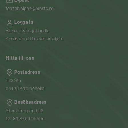
E-post
forstahjalpen@presto.se
Logga in
Bli kund & börja handla
Ansök om att bli återförsäljare
Hitta till oss
Postadress
Box 315
641 23 Katrineholm
Besöksadress
Storsätragränd 26
127 39 Skärholmen