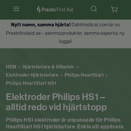
Nytt namn, samma hjärta!
Dahlmedical.com är nu
Hjärtstartare & tillbehör
Prestofirstaid.se – samma produkter, samma expertis, ny
logga!
Hlr-dockor
Första hjälpen
HEM
Hjärtstartare & tillbehör
Brandskydd
Elektroder Hjärtstartare
Philips HeartStart
Philips HeartStart HS1
Utbildningar
Elektroder Philips HS1 –
Kundtjänst
alltid redo vid hjärtstopp
Philips HS1 elektroder är anpassade för Philips
HeartStart HS1 hjärtstartare. Enkla att applicera