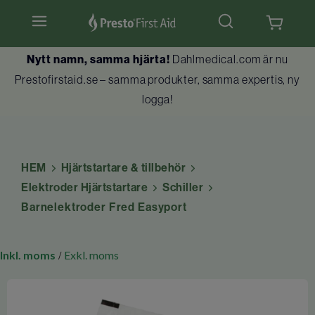
Nytt namn, samma hjärta!
Dahlmedical.com är nu
Hjärtstartare & tillbehör
Prestofirstaid.se – samma produkter, samma expertis, ny
logga!
Hlr-dockor
Första hjälpen
HEM
Hjärtstartare & tillbehör
Brandskydd
Elektroder Hjärtstartare
Schiller
Barnelektroder Fred Easyport
Utbildningar
Kundtjänst
Inkl. moms
Exkl. moms
/