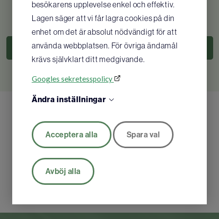
Easyport
besökarens upplevelse enkel och effektiv.
Lagen säger att vi får lagra cookies på din
2 978
SEK
1 161
SEK
enhet om det är absolut nödvändigt för att
använda webbplatsen. För övriga ändamål
KÖP
KÖP
krävs självklart ditt medgivande.
Googles sekretesspolicy
Ändra inställningar
Acceptera alla
Spara val
Avböj alla