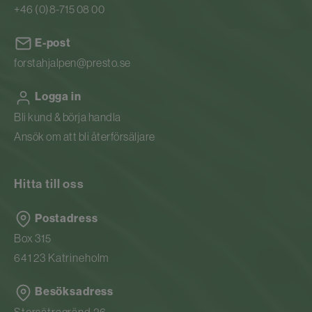
+46 (0)8-715 08 00
E-post
forstahjalpen@presto.se
Logga in
Bli kund & börja handla
Ansök om att bli återförsäljare
Hitta till oss
Postadress
Box 315
641 23 Katrineholm
Besöksadress
Storsätragränd 26