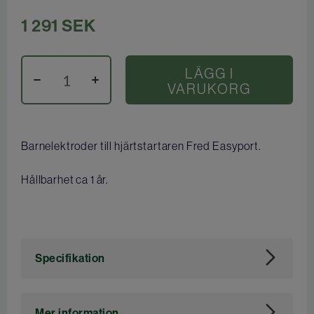
1 291
SEK
LÄGG I
VARUKORG
Barnelektroder till hjärtstartaren Fred Easyport.
Hållbarhet ca 1 år.
Specifikation
Art. nr
113658
Mer information