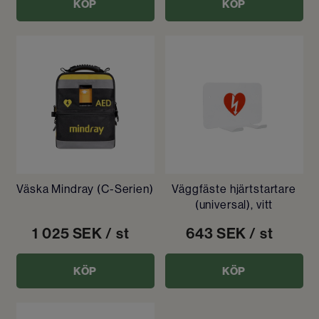
KÖP
KÖP
Väska Mindray (C-Serien)
Väggfäste hjärtstartare
(universal), vitt
1 025
SEK
/ st
643
SEK
/ st
KÖP
KÖP