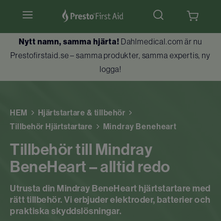
Nytt namn, samma hjärta!
Dahlmedical.com är nu
Hjärtstartare & tillbehör
Prestofirstaid.se – samma produkter, samma expertis, ny
logga!
Hlr-dockor
Första hjälpen
HEM
Hjärtstartare & tillbehör
Brandskydd
Tillbehör Hjärtstartare
Mindray Beneheart
Tillbehör till Mindray
Utbildningar
BeneHeart – alltid redo
Kundtjänst
Utrusta din Mindray BeneHeart hjärtstartare med
rätt tillbehör. Vi erbjuder elektroder, batterier och
praktiska skyddslösningar.