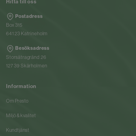
Hitta till oss
Postadress
Box 315
641 23 Katrineholm
Besöksadress
Storsätragränd 26
127 39 Skärholmen
Information
Om Presto
Miljö & kvalitet
Kundtjänst