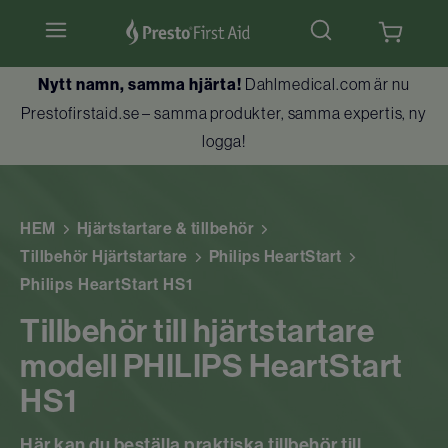
Nytt namn, samma hjärta!
Dahlmedical.com är nu
Hjärtstartare & tillbehör
Prestofirstaid.se – samma produkter, samma expertis, ny
logga!
Hlr-dockor
Första hjälpen
HEM
Hjärtstartare & tillbehör
Brandskydd
Tillbehör Hjärtstartare
Philips HeartStart
Philips HeartStart HS1
Utbildningar
Tillbehör till hjärtstartare
Kundtjänst
modell PHILIPS HeartStart
HS1
Här kan du beställa praktiska tillbehör till