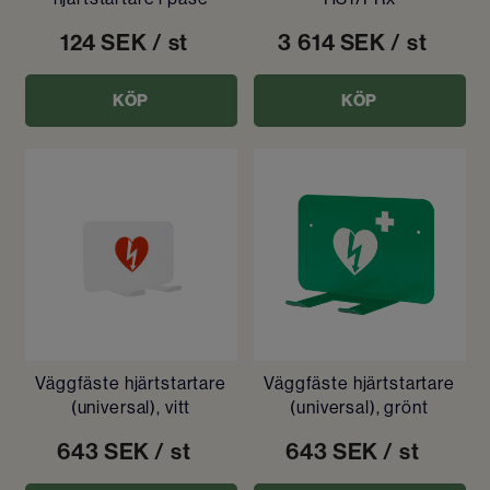
124
SEK
/ st
3 614
SEK
/ st
KÖP
KÖP
Väggfäste hjärtstartare
Väggfäste hjärtstartare
(universal), vitt
(universal), grönt
643
SEK
/ st
643
SEK
/ st