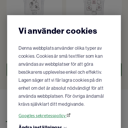
Vi använder cookies
Vuxenelektroder 1 par till
Barn/Spädbarnselektroder
Philips HS1
1 par till Philips HS1
Denna webbplats använder olika typer av
1 674
SEK
/ st
2 660
SEK
/ st
cookies. Cookies är små textfiler som kan
användas av webbplatser för att göra
KÖP
KÖP
besökarens upplevelse enkel och effektiv.
Lagen säger att vi får lagra cookies på din
enhet om det är absolut nödvändigt för att
använda webbplatsen. För övriga ändamål
krävs självklart ditt medgivande.
Googles sekretesspolicy
Tillbehör som gör PHILIPS
Ändra inställningar