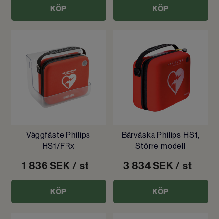
KÖP
KÖP
Väggfäste Philips
Bärväska Philips HS1,
HS1/FRx
Större modell
1 836
SEK
/ st
3 834
SEK
/ st
KÖP
KÖP