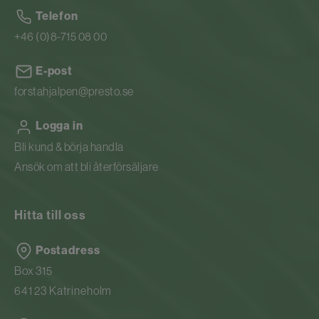
Telefon
+46 (0)8-715 08 00
E-post
forstahjalpen@presto.se
Logga in
Bli kund & börja handla
Ansök om att bli återförsäljare
Hitta till oss
Postadress
Box 315
641 23 Katrineholm