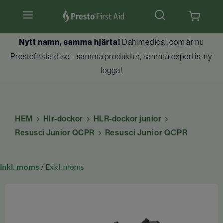
Nytt namn, samma hjärta!
Dahlmedical.com är nu
Hjärtstartare & tillbehör
Prestofirstaid.se – samma produkter, samma expertis, ny
logga!
Hlr-dockor
Första hjälpen
HEM
Hlr-dockor
HLR-dockor junior
Brandskydd
Resusci Junior QCPR
Resusci Junior QCPR
Utbildningar
Inkl. moms
Exkl. moms
/
Kundtjänst