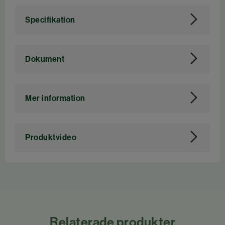
Specifikation
Art. nr
113283
Dokument
Produktbroschyr - Resusci Junior QCPR (pdf)
Mer information
HLR-DOCKA RESUCI JUNIOR QCPR
Produktvideo
Hjärt-lungräddning på barn är ovanligt. Just
därför är det viktigt att lära sig hur korrekt
utförd HLR på ett barn känns och därmed
maximera deras chans att överleva de mest
kritiska ögonblicken vid återupplivning.
Relaterade produkter