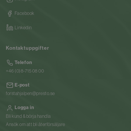
• 4 st AA Batterier
• 1 st USB-C till USB-A kabel och power adapter
Facebook
Vi förbehåller oss rätten till tekniska
Linkedin
ändringar utan förvarning.
Tidigare artikelnummer för Dahl: 9017091
Kontaktuppgifter
Telefon
+46 (0)8-715 08 00
E-post
forstahjalpen@presto.se
Logga in
Bli kund & börja handla
Ansök om att bli återförsäljare