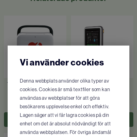
För Resusci Junior har tillverkaren rådgjort med
pediatrikexperter, med erfarenhet av HLR på
barn, för att skapa realistiskt motstånd vid
bröstkompressioner och lämplig
bröstkorgshöjning vid inblåsningar.
Mer effektiv HLR-träning
Vi använder cookies
QCPR-teknik används för att både instruktörer
och deltagare mer effektivt ska kunna övervaka
och granska HLR-prestationen, vilket ökar
Denna webbplats använder olika typer av
Trainer Lifepak CR2 inkl.
SimPad Plus med
effektiviteten och höjer värdet på träningstiden.
cookies. Cookies är små textfiler som kan
väska
Skillreporter
Det blir därmed möjligt att:
användas av webbplatser för att göra
9 725
SEK
/ st
32 749
SEK
/ st
besökarens upplevelse enkel och effektiv.
• anordna övningar för enskilda individer och
Lagen säger att vi får lagra cookies på din
KÖP
KÖP
arbetslag med hög arbetsbelastning på ett mer
enhet om det är absolut nödvändigt för att
effektivt sätt
använda webbplatsen. För övriga ändamål