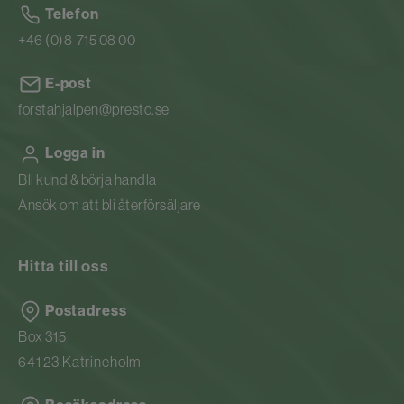
Telefon
+46 (0)8-715 08 00
E-post
forstahjalpen@presto.se
Logga in
Bli kund & börja handla
Ansök om att bli återförsäljare
Hitta till oss
Postadress
Box 315
641 23 Katrineholm