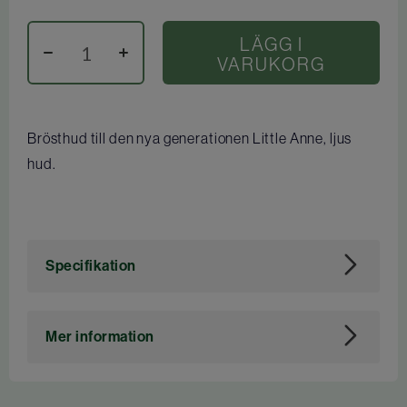
LÄGG I
VARUKORG
Brösthud till den nya generationen Little Anne, ljus
hud.
Specifikation
Art. nr
113512
Mer information
Tidigare artikelnummer för Dahl: 9026011