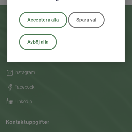
Acceptera alla
Spara val
Avböj alla
Org nr.556112-0584
Instagram
Facebook
Linkedin
Kontaktuppgifter