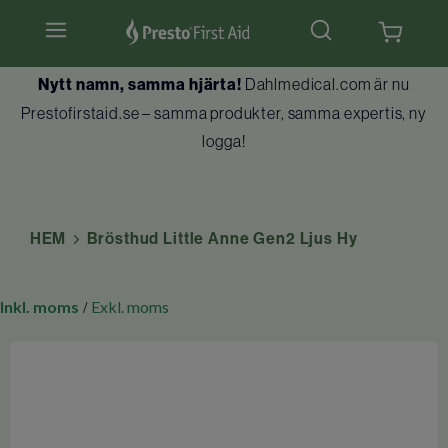
Nytt namn, samma hjärta!
Dahlmedical.com är nu
Hjärtstartare & tillbehör
Prestofirstaid.se – samma produkter, samma expertis, ny
logga!
Hlr-dockor
Första hjälpen
HEM
Brösthud Little Anne Gen2 Ljus Hy
Brandskydd
Utbildningar
Inkl. moms
Exkl. moms
/
Kundtjänst