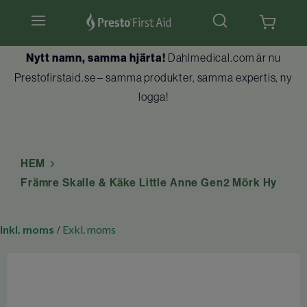
Hjärtstartare & tillbehör
Nytt namn, samma hjärta!
Dahlmedical.com är nu
Prestofirstaid.se – samma produkter, samma expertis, ny
Hlr-dockor
logga!
Första hjälpen
Brandskydd
HEM
Främre Skalle & Käke Little Anne Gen2 Mörk Hy
Utbildningar
Inkl. moms
Exkl. moms
/
Kundtjänst