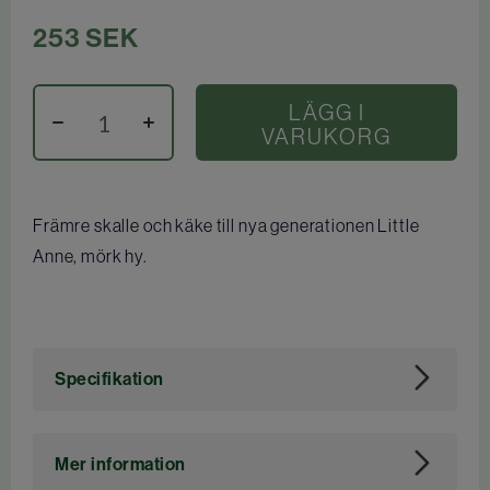
253
SEK
LÄGG I
VARUKORG
Främre skalle och käke till nya generationen Little
Anne, mörk hy.
Specifikation
Art. nr
113274
Mer information