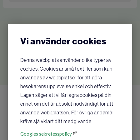
Tidigare artikelnummer för Dahl: 9026015
Relaterade produkter
Vi använder cookies
Inga relaterade produkter hittades
Denna webbplats använder olika typer av
cookies. Cookies är små textfiler som kan
användas av webbplatser för att göra
besökarens upplevelse enkel och effektiv.
Lagen säger att vi får lagra cookies på din
enhet om det är absolut nödvändigt för att
använda webbplatsen. För övriga ändamål
krävs självklart ditt medgivande.
Googles sekretesspolicy