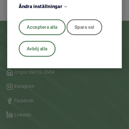
Ändra inställningar
Acceptera alla
Spara val
Avböj alla
Org nr.556112-0584
Instagram
Facebook
Linkedin