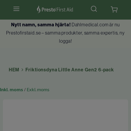
Hjärtstartare & tillbehör
Nytt namn, samma hjärta!
Dahlmedical.com är nu
Prestofirstaid.se – samma produkter, samma expertis, ny
Hlr-dockor
logga!
Första hjälpen
Brandskydd
HEM
Friktionsdyna Little Anne Gen2 6-pack
Utbildningar
Inkl. moms
Exkl. moms
/
Kundtjänst