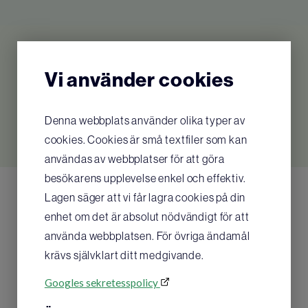
Tidigare artikelnummer för Dahl: 9026020
Relaterade produkter
Vi använder cookies
Inga relaterade produkter hittades
Denna webbplats använder olika typer av
cookies. Cookies är små textfiler som kan
användas av webbplatser för att göra
besökarens upplevelse enkel och effektiv.
Lagen säger att vi får lagra cookies på din
enhet om det är absolut nödvändigt för att
använda webbplatsen. För övriga ändamål
krävs självklart ditt medgivande.
Googles sekretesspolicy