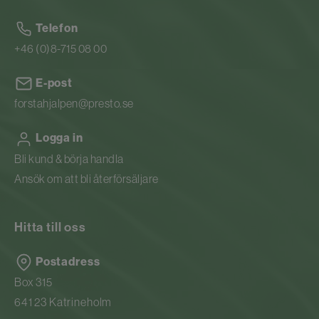
Telefon
+46 (0)8-715 08 00
E-post
forstahjalpen@presto.se
Logga in
Bli kund & börja handla
Ansök om att bli återförsäljare
Hitta till oss
Postadress
Box 315
641 23 Katrineholm