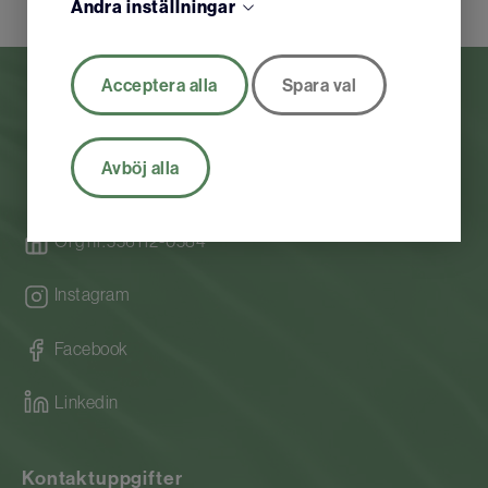
Ändra inställningar
Acceptera alla
Spara val
Avböj alla
Org nr.556112-0584
Instagram
Facebook
Linkedin
Kontaktuppgifter