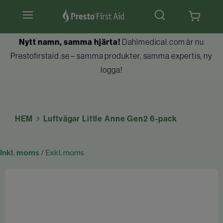
Nytt namn, samma hjärta!
Dahlmedical.com är nu
Hjärtstartare & tillbehör
Prestofirstaid.se – samma produkter, samma expertis, ny
logga!
Hlr-dockor
Första hjälpen
HEM
Luftvägar Little Anne Gen2 6-pack
Brandskydd
Utbildningar
Inkl. moms
Exkl. moms
/
Kundtjänst