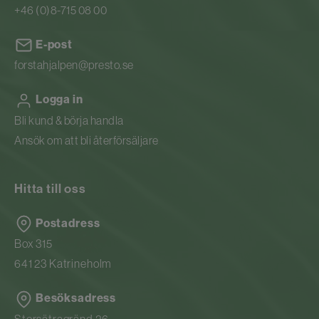
+46 (0)8-715 08 00
E-post
forstahjalpen@presto.se
Logga in
Bli kund & börja handla
Ansök om att bli återförsäljare
Hitta till oss
Postadress
Box 315
641 23 Katrineholm
Besöksadress
Storsätragränd 26