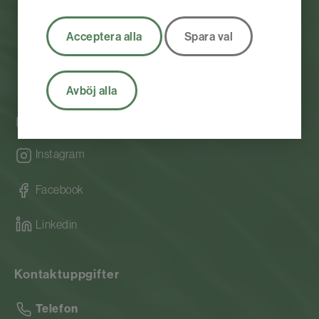
Acceptera alla
Spara val
Avböj alla
Org nr.556112-0584
Instagram
Facebook
Linkedin
Kontaktuppgifter
Telefon