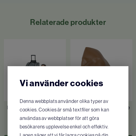
Relaterade produkter
Vi använder cookies
Denna webbplats använder olika typer av
Little Family QCPR mörk
Resusci Anne/Little Anne
cookies. Cookies är små textfiler som kan
hud
Ansikten 6 st, mörk hud
användas av webbplatser för att göra
11 963
SEK
/ st
894
SEK
/ st
besökarens upplevelse enkel och effektiv.
Lagen säger att vi får lagra cookies på din