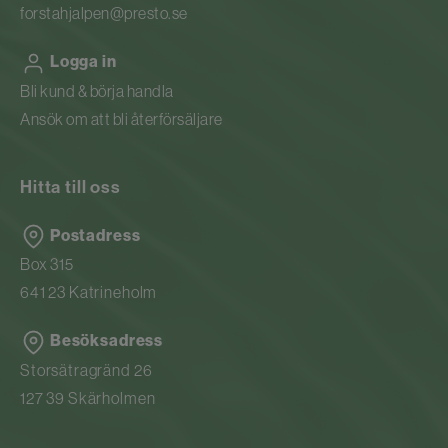
forstahjalpen@presto.se
Logga in
Bli kund & börja handla
Ansök om att bli återförsäljare
Hitta till oss
Postadress
Box 315
641 23 Katrineholm
Besöksadress
Storsätragränd 26
127 39 Skärholmen