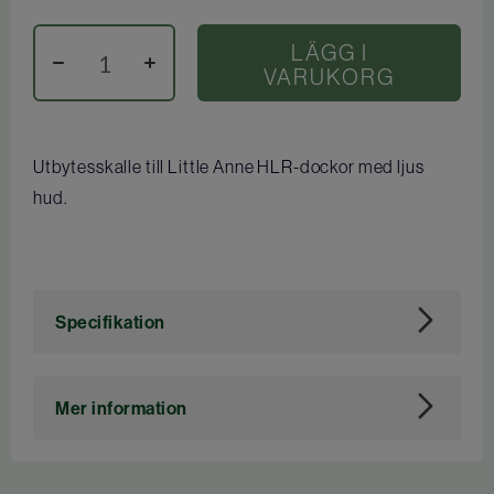
LÄGG I
VARUKORG
Utbytesskalle till Little Anne HLR-dockor med ljus
hud.
Specifikation
Art. nr
113490
Mer information
Tidigare artikelnummer för Dahl: 9017083