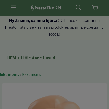
Hjärtstartare & tillbehör
Nytt namn, samma hjärta!
Dahlmedical.com är nu
Prestofirstaid.se – samma produkter, samma expertis, ny
Hlr-dockor
logga!
Första hjälpen
Brandskydd
HEM
Little Anne Huvud
Utbildningar
Inkl. moms
Exkl. moms
/
Kundtjänst