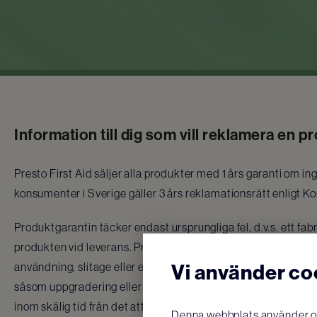
Information till dig som vill reklamera en p
Presto First Aid säljer alla produkter med 1 års garanti om in
konsumenter i Sverige gäller 3 års reklamationsrätt enligt 
Produktgarantin täcker endast ursprungliga fel, d.v.s. ett fabr
produkten vid leverans. Produktgarantin gäller inte fel som u
Vi använder co
användning, slitage eller efter egen förändring av produkten
såsom uppgradering eller annan konfigurering av produkten
inom skälig tid från det att felet upptäcktes. Faktura eller kv
Denna webbplats använder oli