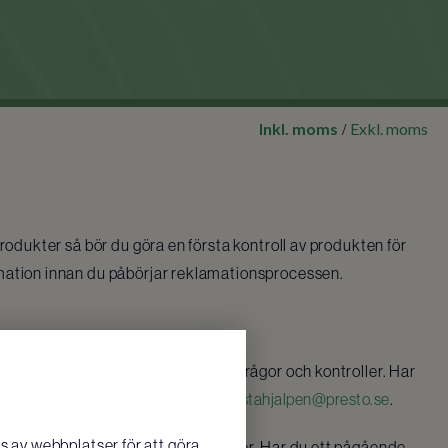
Inkl. moms
Exkl. moms
/
produkter så bör du göra en första kontroll av produkten för
mation innan du påbörjar reklamationsprocessen.
5 arbetsdagar för eventuella följdfrågor och kontroller. Har
cessen kan du mejla till oss på
forstahjalpen@presto.se
.
 av webbplatser för att göra
mation tilldelas du ett ärendenummer. Har du ett pågående