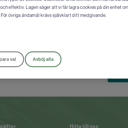
ch effektiv. Lagen säger att vi får lagra cookies på din enhet o
ärende, vänligen uppge ditt
nde i systemet Improve via
 För övriga ändamål krävs självklart ditt medgivande.
para val
Avböj alla
pgifter
Hitta till oss