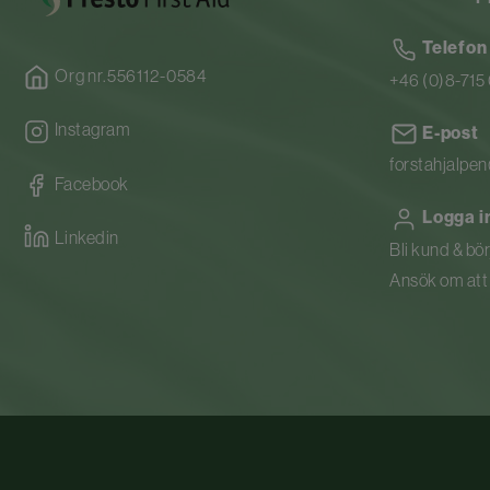
Telefon
Org nr.556112-0584
+46 (0)8-715
Instagram
E-post
forstahjalpe
Facebook
Logga i
Linkedin
Bli kund & bö
Ansök om att b