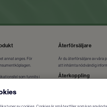
rodukt
Återförsäljare
get annat anges. För
Är du återförsäljare av våra 
Konsumentköplagen.
att inhämta nödvändig infor
Återkoppling
ikationsfel som funnits i
ppstår vid felaktig
Vi kommer kontakta dig inom 
okies
s funktion och utseende,
du frågor om reklamationspro
. Produkten ska reklameras
itto gäller som garantibevis.
ka typer av cookies. Cookies är små textfiler som kan användas
Vid registrering av en rekla