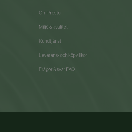
Om Presto
Miljö & kvalitet
Kundtjänst
Leverans- och köpvillkor
Frågor & svar FAQ