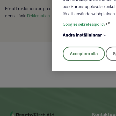
besökarens upplevelse enkel o
För att reklamera en produkt skapar du ett reklamationsäre
för att använda webbplatsen.
denna länk:
Reklamation
Googles sekretesspolicy
Ändra inställningar
Acceptera alla
S
Kontaktup