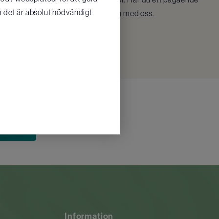
m det är absolut nödvändigt
 ärendenummer i din kommunikation med oss.
Information