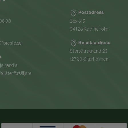
Postadress
 08 00
Box 315
641 23 Katrineholm
Besöksadress
n@presto.se
Storsätragränd 26
n
127 39 Skärholmen
rja handla
li återförsäljare