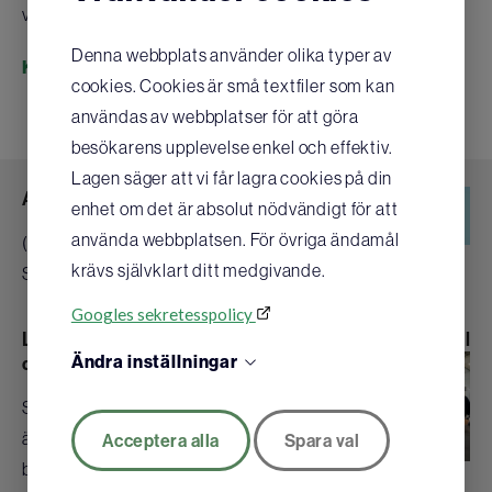
vintern. Så kom igen – gör en insats!
Denna webbplats använder olika typer av
Köp en hjärtstartare till din förening eller företag nu!
cookies. Cookies är små textfiler som kan
användas av webbplatser för att göra
besökarens upplevelse enkel och effektiv.
Lagen säger att vi får lagra cookies på din
Alla kan rädda liv-dagen 16/10
enhet om det är absolut nödvändigt för att
använda webbplatsen. För övriga ändamål
(Restart a Heart Day) över hela världen.
krävs självklart ditt medgivande.
Syftet är att uppmärksamma att vi alla kan rädda liv vid …
Googles sekretesspolicy
Laerdal lanserar nya HLR-dockor och Dahl Medical
Ändra inställningar
distribuerar!
Som distributör av Laerdals produkter
är vi på Dahl Medical glada att kunna
Acceptera alla
Spara val
berätta att den populära…