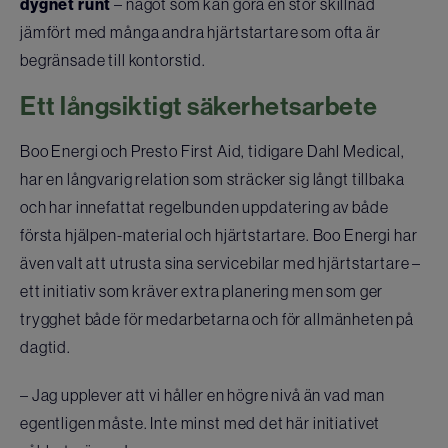
dygnet runt
– något som kan göra en stor skillnad
jämfört med många andra hjärtstartare som ofta är
begränsade till kontorstid.
Ett långsiktigt säkerhetsarbete
Boo Energi och Presto First Aid, tidigare Dahl Medical,
har en långvarig relation som sträcker sig långt tillbaka
och har innefattat regelbunden uppdatering av både
första hjälpen-material och hjärtstartare. Boo Energi har
även valt att utrusta sina servicebilar med hjärtstartare –
ett initiativ som kräver extra planering men som ger
trygghet både för medarbetarna och för allmänheten på
dagtid.
– Jag upplever att vi håller en högre nivå än vad man
egentligen måste. Inte minst med det här initiativet