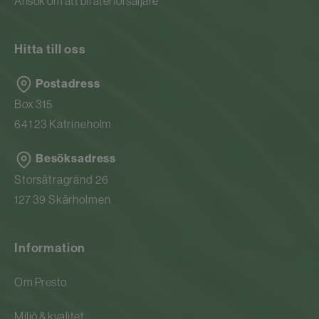
Ansök om att bli återförsäljare
Hitta till oss
Postadress
Box 315
641 23 Katrineholm
Besöksadress
Storsätragränd 26
127 39 Skärholmen
Information
Om Presto
Miljö & kvalitet