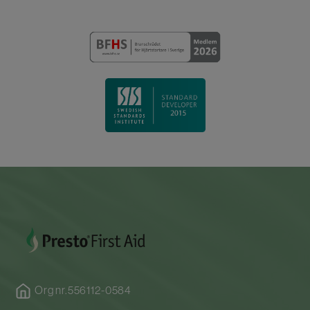
Org nr.556112-0584