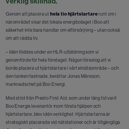
verklig skillnad.
Genom att placera ut
hela tio hjärtstartare
runt om i
närområdet visar det lokala energibolaget i Boo att
säkerhet inte bara handlar om elförsörjning – utan också
om att rädda liv.
– Idén föddes under en HLR-utbildning som vi
genomförde för hela företaget. Någon föreslog att vi
borde placera ut hjärtstartare i vårt elnätsområde – och
den tanken fastnade, berättar Jonas Månsson,
marknadschef på Boo Energi.
Med stöd från Presto First Aid, som under lång tid varit
Boo Energis leverantör inom första hjälpen och
hjärtstartare, blev idén verklighet. Hjärtstartarna är
strategiskt placerade vid nätstationer och är tillgängliga