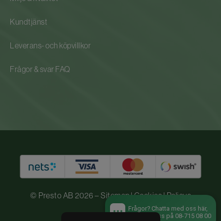
Kundtjänst
Leverans- och köpvillkor
Frågor & svar FAQ
© Presto AB 2026 –
Sitemap
|
Cookies
|
Policys