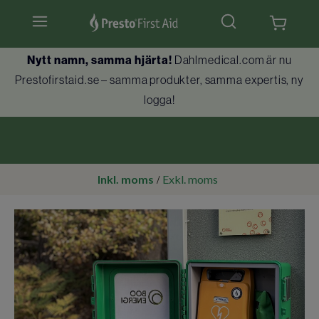
Hjärtstartare & tillbehör
Nytt namn, samma hjärta!
Dahlmedical.com är nu
Prestofirstaid.se – samma produkter, samma expertis, ny
Hlr-dockor
logga!
Första hjälpen
Brandskydd
Inkl. moms
Exkl. moms
/
Utbildningar
Kundtjänst