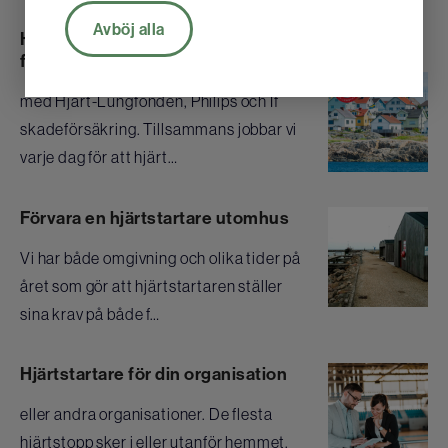
Avböj alla
Hjärt-lungfonden och Dahl Medical i samarbete
för att öka tillgängligheten av hjärtstartare
med Hjärt-Lungfonden, Philips och If
skadeförsäkring. Tillsammans jobbar vi
varje dag för att hjärt…
Förvara en hjärtstartare utomhus
Vi har både omgivning och olika tider på
året som gör att hjärtstartaren ställer
sina krav på både f…
Hjärtstartare för din organisation
eller andra organisationer. De flesta
hjärtstopp sker i eller utanför hemmet.