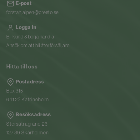
E-post
forstahjalpen@presto.se
Logga in
Bli kund & börja handla
Ansök om att bli återförsäljare
Hitta till oss
Postadress
Box 315
641 23 Katrineholm
Besöksadress
Storsätragränd 26
127 39 Skärholmen