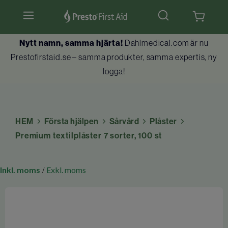
Nytt namn, samma hjärta!
Dahlmedical.com är nu
Hjärtstartare & tillbehör
Prestofirstaid.se – samma produkter, samma expertis, ny
logga!
Hlr-dockor
Första hjälpen
HEM
Första hjälpen
Sårvård
Plåster
Brandskydd
Premium textilplåster 7 sorter, 100 st
Utbildningar
Inkl. moms
Exkl. moms
/
Kundtjänst