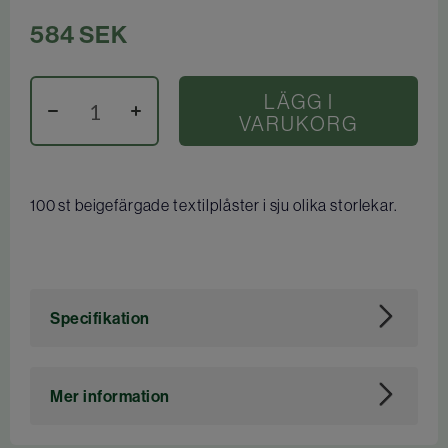
584
SEK
LÄGG I
VARUKORG
100 st beigefärgade textilplåster i sju olika storlekar.
Specifikation
Art. nr
113721
Mer information