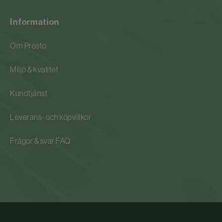
Information
Om Presto
Miljö & kvalitet
Kundtjänst
Leverans- och köpvillkor
Frågor & svar FAQ