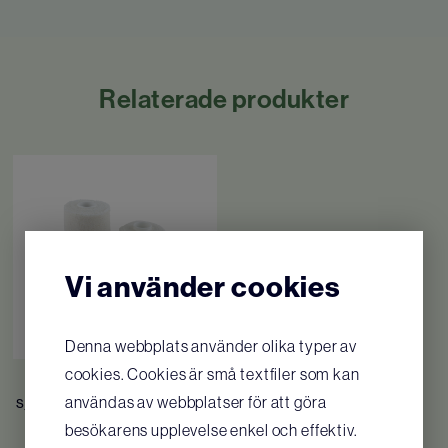
Vi har ett brett urval av plåster anpassade för alla
typer av mindre blessyrer. Från standardstorlek
till fingertoppar och knogar.
Relaterade produkter
Antal: 100 st
Färg: Beige
Material: Textil
7 sorter
Tidigare artikelnummer för Dahl: 9011330
Vi använder cookies
Vi förbehåller oss rätten till tekniska
ändringar utan förvarning.
Denna webbplats använder olika typer av
cookies. Cookies är små textfiler som kan
Steroban elastisk
användas av webbplatser för att göra
självhäftande binda 7,5 cm
x 4,5
besökarens upplevelse enkel och effektiv.
115
SEK