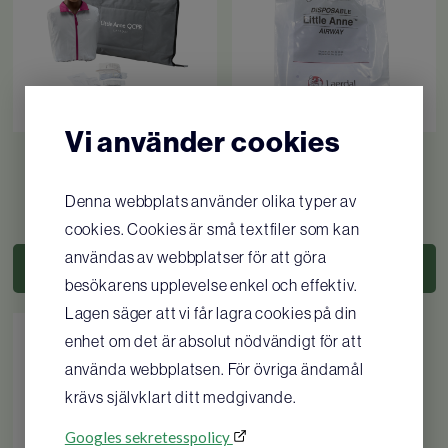
ger bättre resultat.
HLR-återkoppling i realtid
Med Little Anne QCPR kan en instruktör att
övervaka upp till sex kursdeltagare samtidigt,
Vi använder cookies
med appen Little Anne QCPR Instructor. Appen
Little Anne QCPR mörk
Little Anne Lungor 24 st
hud
ger en enkel översikt över elevernas prestationer
Denna webbplats använder olika typer av
och tydliggör vilka som kan behöva ytterligare
4 325
SEK
/ st
1 238
SEK
/ st
cookies. Cookies är små textfiler som kan
vägledning.
användas av webbplatser för att göra
KÖP
KÖP
Instruktören och eleven kan direkt se att man ger
besökarens upplevelse enkel och effektiv.
tillräckligt djupa bröstkompressioner, håller rätt
Lagen säger att vi får lagra cookies på din
kompressionstakt och hur väl man gör
enhet om det är absolut nödvändigt för att
inblåsningar.
använda webbplatsen. För övriga ändamål
krävs självklart ditt medgivande.
Intelligent poängsättning och handledning
Googles sekretesspolicy
Ge alla elever tips för prestationer och