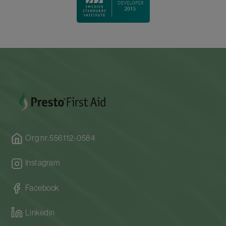
Android)
Övervaka och handled upp till sex elever
samtidigt.
Objektiv återkoppling i realtid för sex deltagare
samtidigt.
Resultatsammanställning med poäng och tips
på förbättring.
Lista över alla sparade resultat.
Org nr.556112-0584
Återkoppling i realtid till kursdeltagare.
Lista över alla sparade resultat.
Instagram
Appen QCPR Learner
(Tillgänglig på iOS och
Facebook
Android)
Den här appen kan elever använda vid träning på
Linkedin
egen hand. Flera deltagare kan dessutom