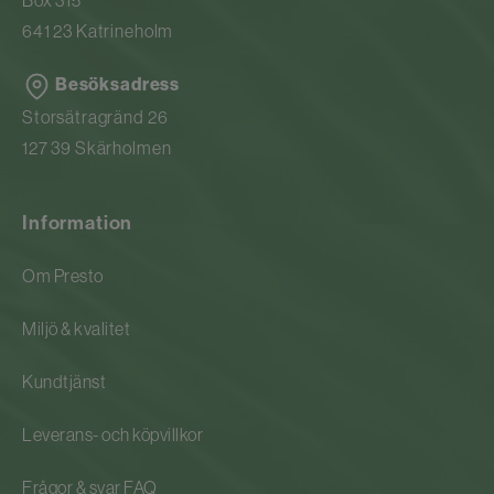
Box 315
Vi förbehåller oss rätten till tekniska
641 23 Katrineholm
ändringar utan förvarning.
Tidigare artikelnummer för Dahl: 9017070
Besöksadress
Storsätragränd 26
127 39 Skärholmen
Information
Om Presto
Miljö & kvalitet
Kundtjänst
Leverans- och köpvillkor
Frågor & svar FAQ