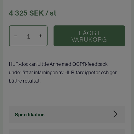
4 325
SEK
/ st
LÄGG I
VARUKORG
HLR-dockan Little Anne med QCPR-feedback
underlättar inlärningen av HLR-färdigheter och ger
bättre resultat.
Specifikation
Art. nr
113401