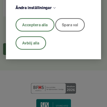
förbättringar med intelligent
Ändra inställningar
poängsättningsfunktion. Motivera elever att höja
sig från "godkänd" till perfektion.
SimPad Plus med
Acceptera alla
Spara val
Skillreporter
QCPR-tävling
32 749
SEK
/ st
Avsluta alla övningssessioner med en rolig och
Avböj alla
pretentionslös QCPR-tävling. Eleverna får prova
KÖP
på hur det är att utföra HLR under press när
adrenalinet flödar.
Helsäker anslutning
Anslut alla dockor till instruktörsappen med
stabil och pålitlig Bluetooth Smart en-
klicksanslutning. Inbyggda vägledningar och
instruktionsvideor.
Appen QCPR Instructor
(Tillgänglig på iOS och