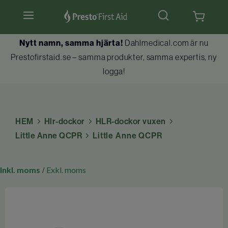
Nytt namn, samma hjärta!
Dahlmedical.com är nu
Hjärtstartare & tillbehör
Prestofirstaid.se – samma produkter, samma expertis, ny
logga!
Hlr-dockor
Första hjälpen
HEM
Hlr-dockor
HLR-dockor vuxen
Brandskydd
Little Anne QCPR
Little Anne QCPR
Utbildningar
Inkl. moms
Exkl. moms
/
Kundtjänst