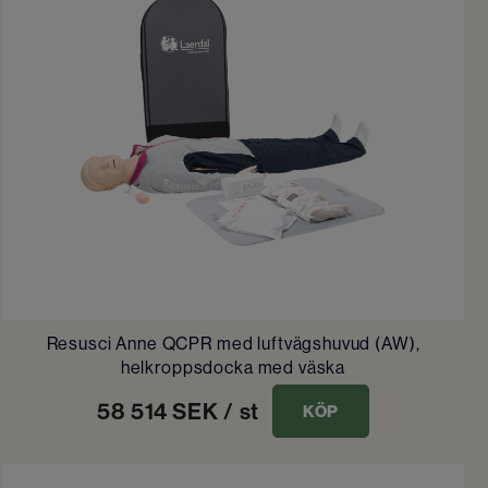
Resusci Anne QCPR med luftvägshuvud (AW),
helkroppsdocka med väska
58 514
SEK
/ st
KÖP