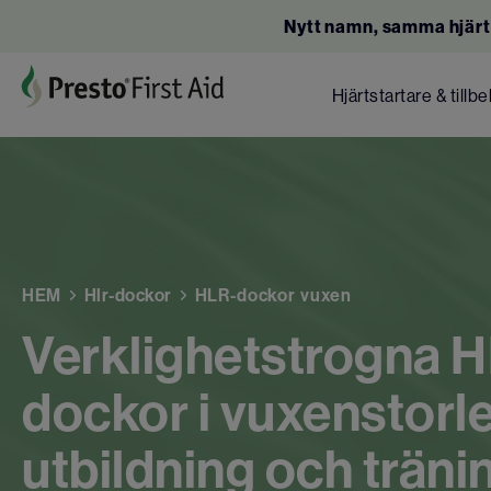
Nytt namn, samma hjärt
Hjärtstartare & tillb
HEM
Hlr-dockor
HLR-dockor vuxen
Verklighetstrogna 
dockor i vuxenstorle
utbildning och trän