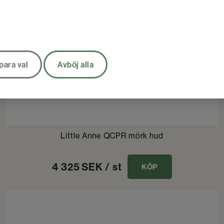
para val
Avböj alla
Little Anne QCPR mörk hud
4 325
SEK
/ st
KÖP