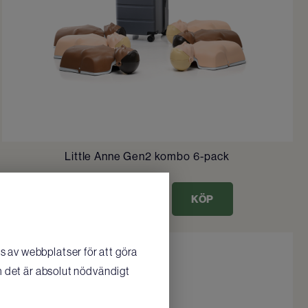
Little Anne Gen2 kombo 6-pack
23 150
SEK
/ st
KÖP
 av webbplatser för att göra
m det är absolut nödvändigt