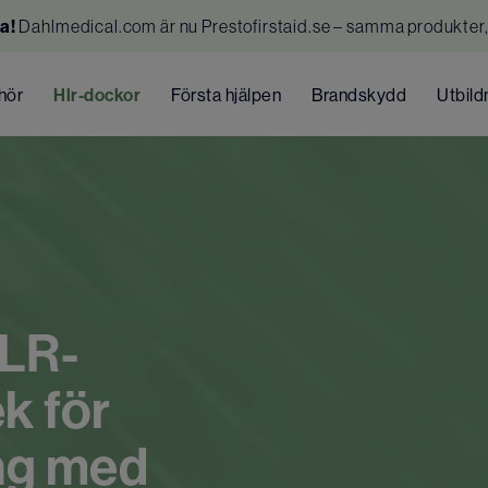
a!
Dahlmedical.com är nu Prestofirstaid.se – samma produkter,
ehör
Hlr-dockor
Första hjälpen
Brandskydd
Utbild
HLR-
k för
ing med