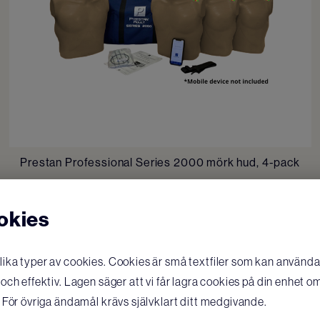
Prestan Professional Series 2000 mörk hud, 4-pack
15 246
SEK
/ st
KÖP
okies
ka typer av cookies. Cookies är små textfiler som kan användas
ch effektiv. Lagen säger att vi får lagra cookies på din enhet o
 För övriga ändamål krävs självklart ditt medgivande.