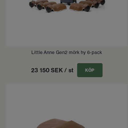
Little Anne Gen2 mörk hy 6-pack
23 150
SEK
/ st
KÖP