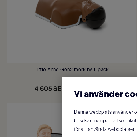
Little Anne Gen2 mörk hy 1-pack
4 605
SEK
/ st
KÖP
Vi använder co
Denna webbplats använder oli
besökarens upplevelse enkel o
för att använda webbplatsen.