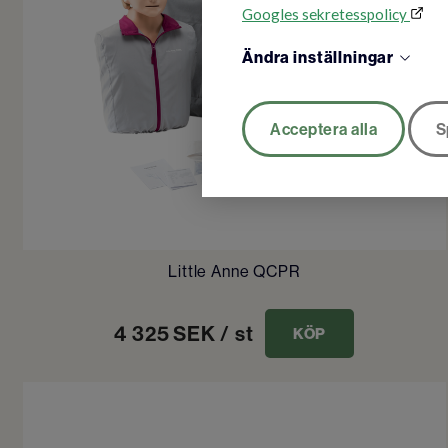
Googles sekretesspolicy
Ändra inställningar
Acceptera alla
S
Little Anne QCPR
4 325
SEK
/ st
KÖP