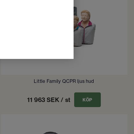
Little Family QCPR ljus hud
11 963
SEK
/ st
KÖP