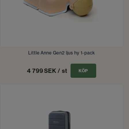
Little Anne Gen2 ljus hy 1-pack
4 799
SEK
/ st
KÖP