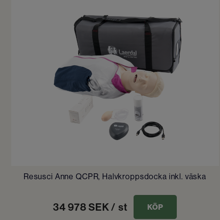
Resusci Anne QCPR, Halvkroppsdocka inkl. väska
34 978
SEK
/ st
KÖP