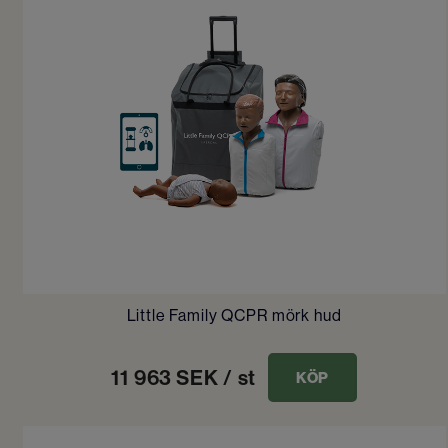
Little Family QCPR mörk hud
11 963
SEK
/ st
KÖP