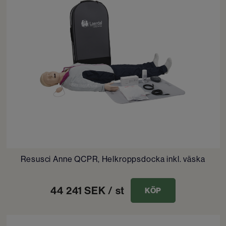
Resusci Anne QCPR, Helkroppsdocka inkl. väska
44 241
SEK
/ st
KÖP