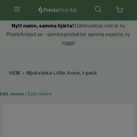
Nytt namn, samma hjärta!
Dahlmedical.com är nu
Hjärtstartare & tillbehör
Prestofirstaid.se – samma produkter, samma expertis, ny
logga!
Hlr-dockor
Första hjälpen
HEM
Mjukväska Little Anne, 1-pack
Brandskydd
Utbildningar
Inkl. moms
Exkl. moms
/
Kundtjänst