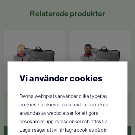
Relaterade produkter
Vi använder cookies
Denna webbplats använder olika typer av
Little Anne QCPR
Little Anne QCPR mörk
cookies. Cookies är små textfiler som kan
hud
användas av webbplatser för att göra
4 325
SEK
/ st
4 325
SEK
/ st
besökarens upplevelse enkel och effektiv.
Lagen säger att vi får lagra cookies på din
KÖP
KÖP