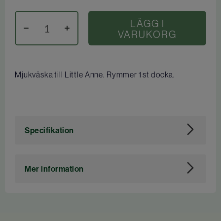
LÄGG I
VARUKORG
Mjukväska till Little Anne. Rymmer 1 st docka.
Specifikation
Art. nr
113618
Mer information
Tidigare artikelnummer för Dahl: 9020050