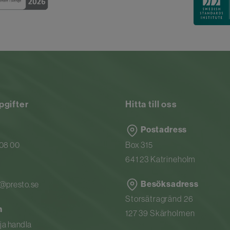
pgifter
Hitta till oss
Postadress
 08 00
Box 315
641 23 Katrineholm
Besöksadress
n@presto.se
Storsätragränd 26
n
127 39 Skärholmen
rja handla