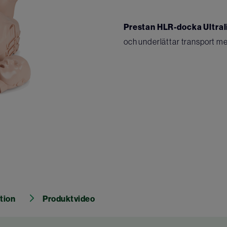
Prestan HLR-docka Ultral
och underlättar transport mell
tion
Produktvideo