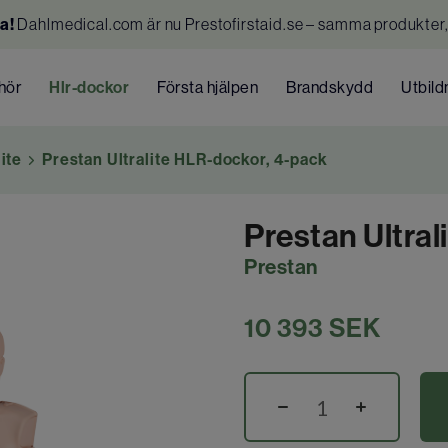
a!
Dahlmedical.com är nu Prestofirstaid.se – samma produkter,
ehör
Hlr-dockor
Första hjälpen
Brandskydd
Utbild
ite
Prestan Ultralite HLR-dockor, 4-pack
Prestan Ultra
Prestan
10 393
SEK