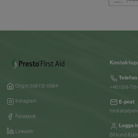
Kontaktup
Telefon
Org nr.556112-0584
+46 (0)8-715
Instagram
E-post
forstahjalpe
Facebook
Logga i
Linkedin
Bli kund & bö