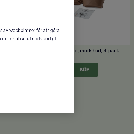
 av webbplatser för att göra
m det är absolut nödvändigt
Prestan Ultralite HLR-dockor, mörk hud, 4-pack
10 393
SEK
KÖP