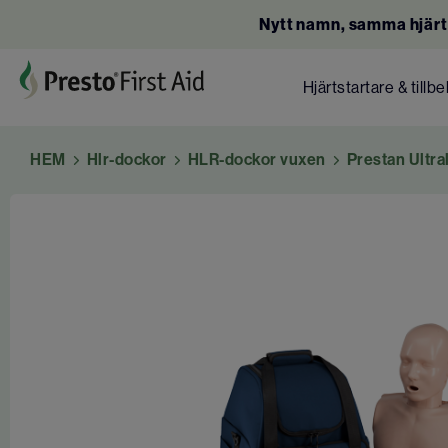
Nytt namn, samma hjärt
Hjärtstartare & tillb
HEM
Hlr-dockor
HLR-dockor vuxen
Prestan Ultral