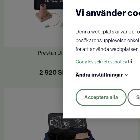
Vi använder co
Denna webbplats använder oli
besökarens upplevelse enkel o
för att använda webbplatsen.
Prestan Ultralite HLR-docka
Googles sekretesspolicy
2 920
SEK
KÖP
Ändra inställningar
Acceptera alla
S