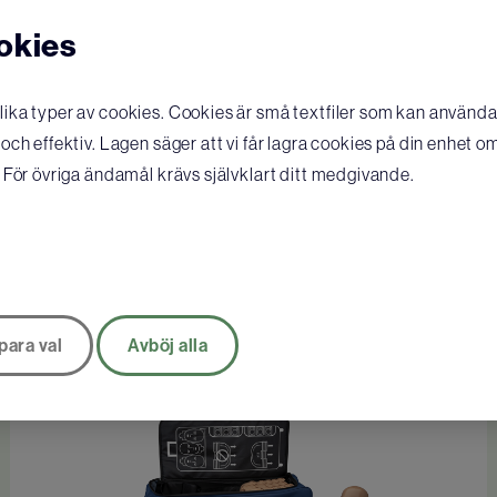
okies
ka typer av cookies. Cookies är små textfiler som kan användas
ch effektiv. Lagen säger att vi får lagra cookies på din enhet o
 För övriga ändamål krävs självklart ditt medgivande.
Prestan Ultralite HLR-docka, mörk hud
2 920
SEK
KÖP
para val
Avböj alla